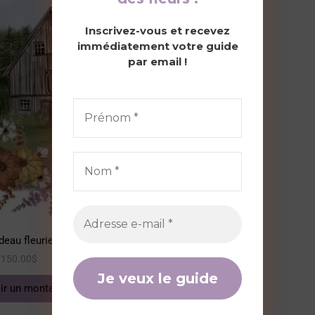
through
150.00$
Inscrivez-vous et recevez
immédiatement votre guide
par email !
deau fleurie
150.00
$
ir un montant