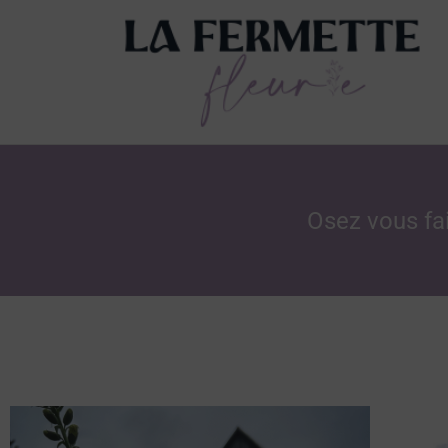
Aller
au
contenu
Osez vous fai
Ce
produit