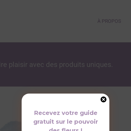
À PROPOS
re plaisir avec des produits uniques.
Recevez votre guide
gratuit sur le pouvoir
Price
range:
des fleurs !
25.00$