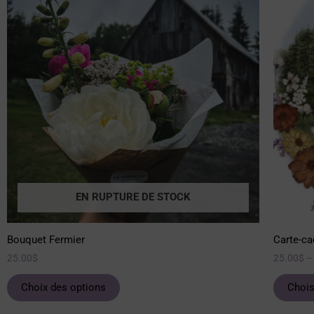
a
plusieurs
variations.
Les
options
peuvent
être
choisies
sur
la
page
EN RUPTURE DE STOCK
du
produit
Bouquet Fermier
Carte-ca
25.00
$
25.00
$
–
Choix des options
Chois