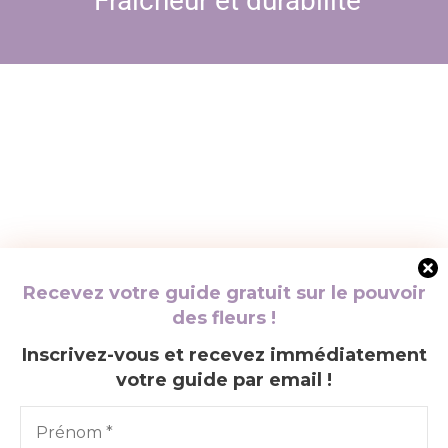
Fraîcheur et durabilité
Une expérience
florale authentique
Que ce soit pour égayer votre
Recevez votre guide gratuit sur le pouvoir
quotidien ou célébrer un moment
des fleurs !
spécial, nos bouquets sont conçus
pour apporter une touche de
Inscrivez-vous et recevez immédiatement
poésie et de couleurs dans votre
votre guide par email !
vie.